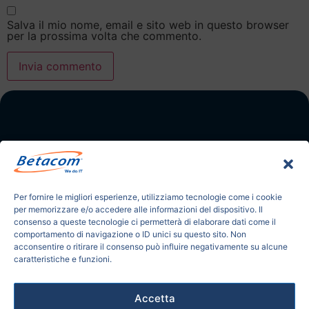
Salva il mio nome, email e sito web in questo browser
per la prossima volta che commento.
BetacomCH SA
Per fornire le migliori esperienze, utilizziamo tecnologie come i cookie
Via Sottobisio,30 Balerna 6828
per memorizzare e/o accedere alle informazioni del dispositivo. Il
consenso a queste tecnologie ci permetterà di elaborare dati come il
Tel. +41 91 261 49 16
comportamento di navigazione o ID unici su questo sito. Non
info@betacom.ch
acconsentire o ritirare il consenso può influire negativamente su alcune
IDI IVA: CHE-131.545.690
caratteristiche e funzioni.
FOLLOW US
Accetta